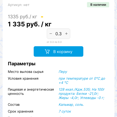
Артикул:
нет
В наличии
1335 руб./ кг
1 335
руб. / кг
−
+
от 0.3 по 0.3
В корзину
Параметры
Место вылова сырья
Перу
Условия хранения
при температуре от 0°C до
+4 °C
Пищевая и энергетическая
128 ккал./Кдж.535; На 100г
ценность
продукта: Белки -21,0г;
Жиры -4,0г; Углеводы -0 г;
Состав
Кальмар, соль.
Срок хранения
7 суток